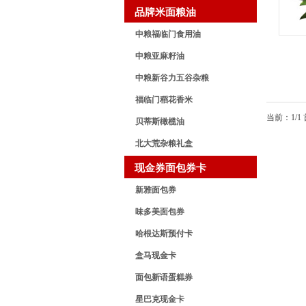
品牌米面粮油
中粮福临门食用油
中粮亚麻籽油
中粮新谷力五谷杂粮
福临门稻花香米
当前：1/1
贝蒂斯橄榄油
北大荒杂粮礼盒
现金券面包券卡
新雅面包券
味多美面包券
哈根达斯预付卡
盒马现金卡
面包新语蛋糕券
星巴克现金卡