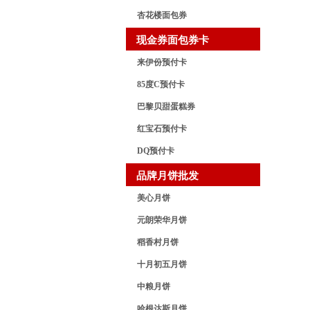
杏花楼面包券
现金券面包券卡
来伊份预付卡
85度C预付卡
巴黎贝甜蛋糕券
红宝石预付卡
DQ预付卡
品牌月饼批发
美心月饼
元朗荣华月饼
稻香村月饼
十月初五月饼
中粮月饼
哈根达斯月饼