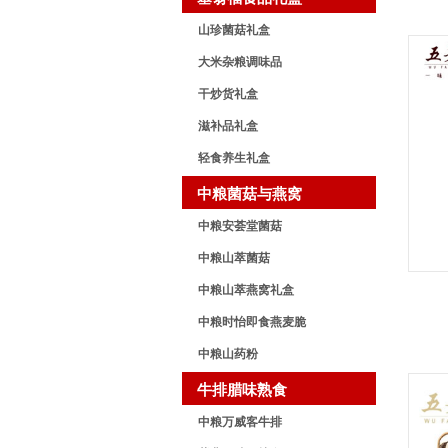
山珍菌菇礼盒
大米杂粮调味品
干炒货礼盒
滋补品礼盒
轻食养生礼盒
中粮菌菇与燕窝
中粮安荟堂菌菇
中粮山萃菌菇
中粮山萃燕窝礼盒
中粮时怡即食燕麦脆
中粮山药粉
牛排腊味熟食
中粮万威客牛排