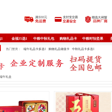
1
金福35选1
中粮中秋礼包
购物礼品卡
中粮时怡坚果
热门蟹类：
端午礼品卡多选1
购物礼品储值卡
中秋礼品卡多选1
春节礼品卡多选1
品牌嘉兴粽子
咸鸭蛋海鸭蛋
海鲜礼盒
塞翁福食品礼盒
中粮菌菇与燕窝
牛排腊味熟食
中粮节日大礼包
中粮时怡食品
品牌米面粮油
现金券面包券卡
现金券面包券卡
品牌月饼批发
苏州大闸蟹
子端午礼盒