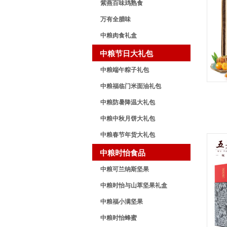
紫燕百味鸡熟食
万有全腊味
中粮肉食礼盒
中粮节日大礼包
中粮端午粽子礼包
中粮福临门米面油礼包
中粮防暑降温大礼包
中粮中秋月饼大礼包
中粮春节年货大礼包
中粮时怡食品
中粮可兰纳斯坚果
中粮时怡与山萃坚果礼盒
中粮福小满坚果
中粮时怡蜂蜜