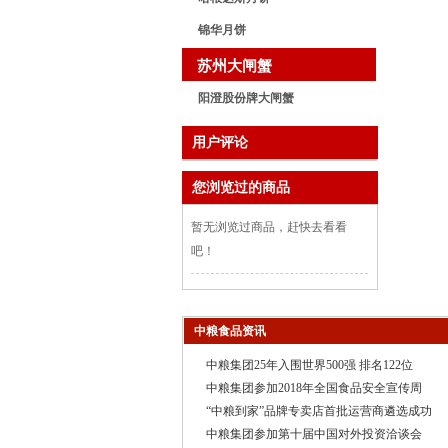
锦华月饼
苏州大闸蟹
阳澄股份牌大闸蟹
用户评论
您浏览过的商品
暂无浏览过商品，赶快去看看
吧！
中粮食品资讯
中粮集团25年入围世界500强 排名122位
中粮集团参加2018年全国食品安全宣传周
“中粮到家”品牌专卖店首批运营商遴选成功
中粮集团参加第十届中国对外投资洽谈会